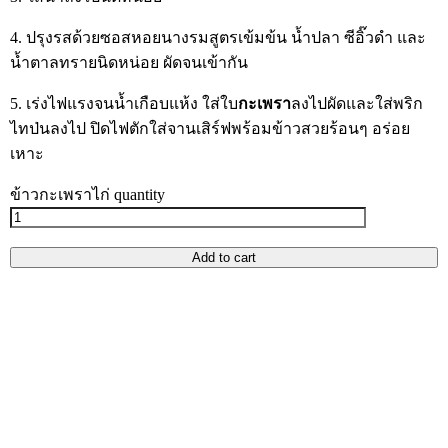
4. ปรุงรสด้วยซอสหอยนางรมสูตรเข้มข้น น้ำปลา ซีอิ๊วดำ และ
น้ำตาลทรายนิดหน่อย ผัดจนเข้ากัน
5. เร่งไฟแรงจนน้ำเกือบแห้ง ใส่ใบ
กะเพรา
ลงไปผัดและใส่พริก
ไทป่นลงไป ปิดไฟตักใส่จานเสิร์ฟพร้อมข้าวสวยร้อนๆ อร่อย
เหาะ
ข้าวกะเพราไก่ quantity
Add to cart